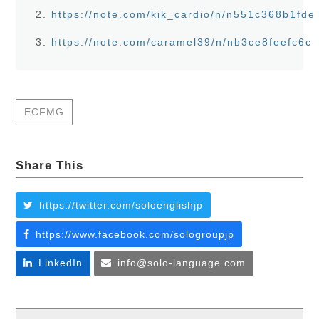
https://note.com/kik_cardio/n/n551c368b1fde
https://note.com/caramel39/n/nb3ce8feefc6c
ECFMG
Share This
https://twitter.com/soloenglishjp
https://www.facebook.com/sologroupjp
LinkedIn
info@solo-language.com