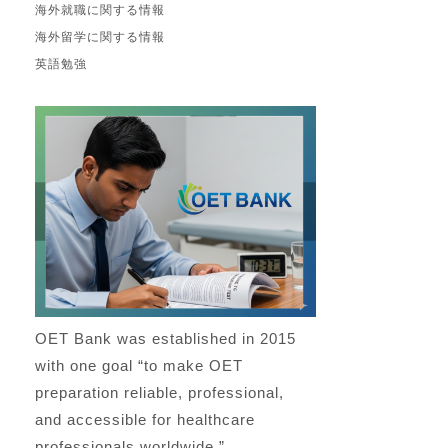
海外就職に関する情報
海外留学に関する情報
英語勉強
OET Bank was established in 2015
with one goal “to make OET
preparation reliable, professional,
and accessible for healthcare
professionals worldwide.”