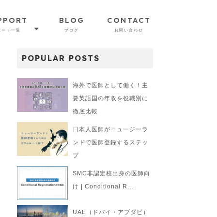
PPORT
BLOG
CONTACT
ポート一覧
ブログ
お問い合わせ
POPULAR POSTS
海外で医師として働く！主
要英語国の年収を役職別に
徹底比較
日本人医師がニュージーラ
ンドで医師登録するステッ
プ
SMC非認定校出身の医師向
け | Conditional R...
UAE（ドバイ・アブダビ）