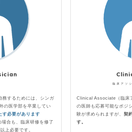
sician
Clin
臨床アソ
）として勤務するためには、シンガ
Clinical Associa
海外の医学部を卒業してい
の医師も応募可能なポジ
たす必要があります
験が求められますが、
契
の場合も、臨床研修を修了
す。
年以上必要です。