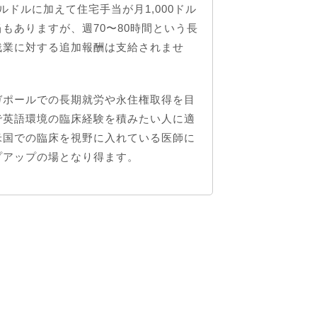
ールドルに加えて住宅手当が月1,000ドル
もありますが、週70〜80時間という長
残業に対する追加報酬は支給されませ
ガポールでの長期就労や永住権取得を目
で英語環境の臨床経験を積みたい人に適
米国での臨床を視野に入れている医師に
プアップの場となり得ます。