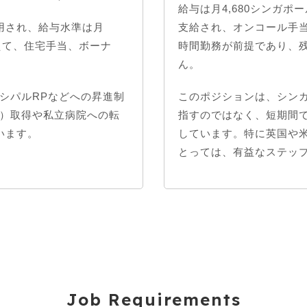
給与は月4,680シンガポ
用され、給与水準は月
支給され、オンコール手当
に加えて、住宅手当、ボーナ
時間勤務が前提であり、
ん。
シパルRPなどへの昇進制
このポジションは、シン
R）取得や私立病院への転
指すのではなく、短期間
います。
しています。特に英国や
とっては、有益なステッ
Job Requirements