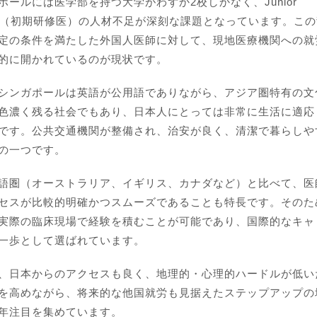
ポールには医学部を持つ大学がわずか2校しかなく、Junior
tor（初期研修医）の人材不足が深刻な課題となっています。こ
定の条件を満たした外国人医師に対して、現地医療機関への就
的に開かれているのが現状です。
シンガポールは英語が公用語でありながら、アジア圏特有の文
色濃く残る社会でもあり、日本人にとっては非常に生活に適応
です。公共交通機関が整備され、治安が良く、清潔で暮らしや
の一つです。
語圏（オーストラリア、イギリス、カナダなど）と比べて、医
セスが比較的明確かつスムーズであることも特長です。そのた
実際の臨床現場で経験を積むことが可能であり、国際的なキャ
一歩として選ばれています。
、日本からのアクセスも良く、地理的・心理的ハードルが低い
を高めながら、将来的な他国就労も見据えたステップアップの
年注目を集めています。