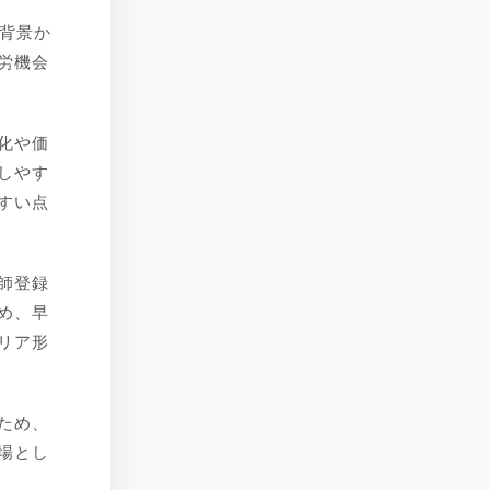
の背景か
労機会
化や価
しやす
すい点
師登録
め、早
リア形
ため、
場とし