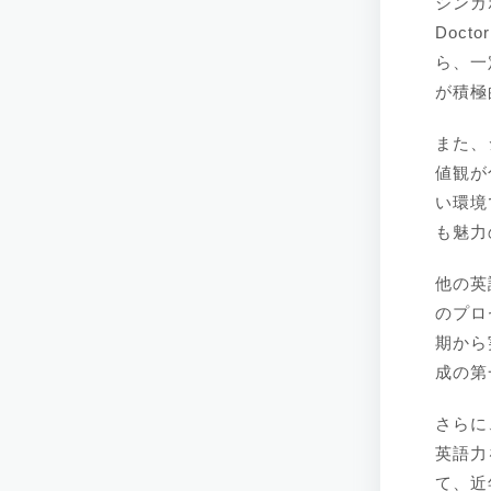
シンガ
Doc
ら、一
が積極
また、
値観が
い環境
も魅力
他の英
のプロ
期から
成の第
さらに
英語力
て、近